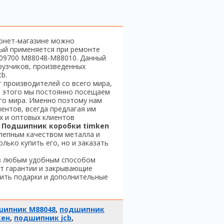
ернет-магазине можно
рый применяется при ремонте
7/09700 M88048-M88010. Данный
рузчиков, произведенных
b.
 производителей со всего мира,
я этого мы постоянно посещаем
его мира. Именно поэтому нам
ентов, всегда предлагая им
х и оптовых клиентов
.
Подшипник коробки timken
лепным качеством металла и
лько купить его, но и заказать
аз любым удобным способом
т гарантии и закрывающие
ить подарки и дополнительные
шипник M88048
,
подшипник
кен
,
подшипник jcb
,