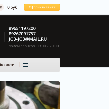
0 руб.
Оформить заказ
89651197200
89267091757
JCB-JCB@MAIL.RU
прием звонков: 09:00 - 20:00
Новости