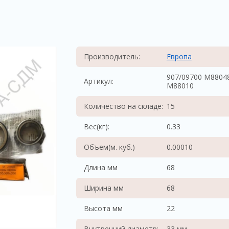
Производитель:
Европа
907/09700 M8804
Артикул:
M88010
Количество на складе:
15
Вес(кг):
0.33
Объем(м. куб.)
0.00010
Длина мм
68
Ширина мм
68
Высота мм
22
Внутренний диаметр:
33 мм