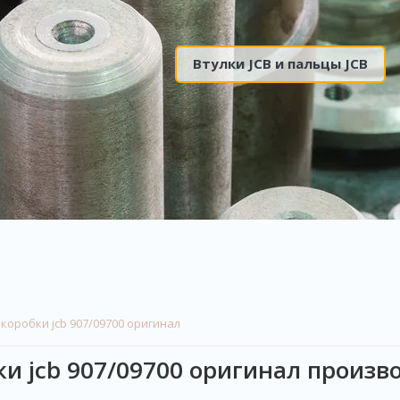
Запчасти на XCMG
 коробки jcb 907/09700 оригинал
 jcb 907/09700 оригинал произво