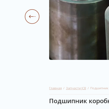
Главная
  /  
Запчасти JCB
  /  Подшипник
Подшипник коробки