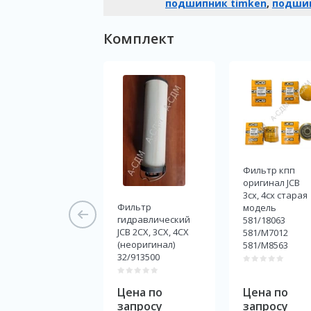
подшипник timken
,
подшип
Комплект
Фильтр кпп
оригинал JCB
3cx, 4cx старая
Фильтр
модель
гидравлический
581/18063
JCB 2CX, 3CX, 4CX
581/M7012
(неоригинал)
581/M8563
32/913500
Цена по
Цена по
запросу
запросу