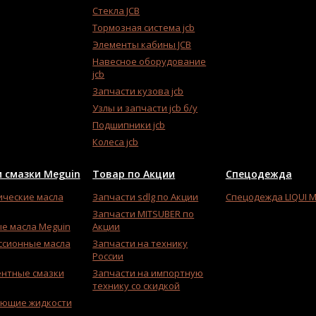
Стекла JCB
Тормозная система jcb
Элементы кабины JCB
Навесное оборудование
jcb
Запчасти кузова jcb
Узлы и запчасти jcb б/у
Подшипники jcb
Колеса jcb
 смазки Meguin
Товар по Акции
Спецодежда
ические масла
Запчасти sdlg по Акции
Спецодежда LIQUI 
Запчасти MITSUBER по
е масла Meguin
Акции
ссионные масла
Запчасти на технику
России
ентные смазки
Запчасти на импортную
технику со скидкой
ющие жидкости