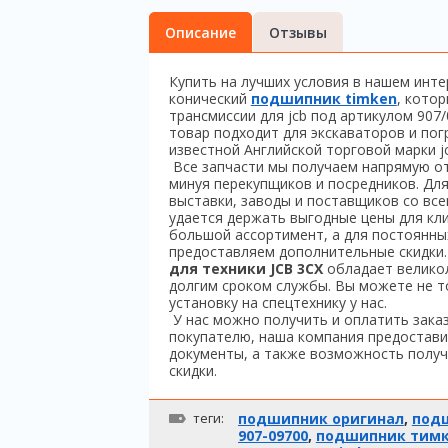
Описание
Отзывы
Купить на лучших условия в нашем инт
конический
подшипник timken
, кото
трансмиссии для jcb под артикулом 90
товар подходит для экскаваторов и пог
известной Английской торговой марки jc
Все запчасти мы получаем напрямую от
минуя перекупщиков и посредников. Дл
выставки, заводы и поставщиков со вс
удается держать выгодные цены для кли
большой ассортимент, а для постоянны
предоставляем дополнительные скидки
для техники JCB 3CX
обладает велико
долгим сроком службы. Вы можете не то
установку на спецтехнику у нас.
У нас можно получить и оплатить зак
покупателю, наша компания предостави
документы, а также возможность получ
скидки.
теги:
подшипник оригинал
,
под
907-09700
,
подшипник тим