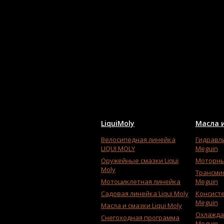
LiquiMoly
Масла и
Велосипедная линейка
Гидравл
LIQUI MOLY
Meguin
Оружейные смазки Liqui
Моторны
Moly
Трансми
Мотоциклетная линейка
Meguin
Садовая линейка Liqui Moly
Консист
Meguin
Масла и смазки Liqui Moly
Охлажда
Снегоходная программа
Meguin