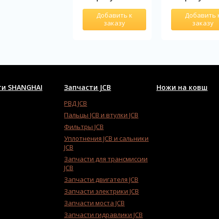
Добавить 
Добавить к
заказу
заказу
ти SHANGHAI
Запчасти JCB
Ножи на ковш
РВД JCB
Пальцы JCB и втулки JCB
Фильтры JCB
Уплотнения JCB и сальники
JCB
Запчасти для трансмиссии
JCB
Запчасти двигателя JCB
Запчасти электрики JCB
Запчасти моста JCB
Запчасти гидравлики JCB