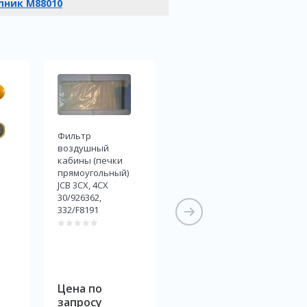
ник M88010
Фильтр
Фильтр
воздушный
отопителя
кабины (печки
332/A9113,
прямоугольный)
331/25629 не
JCB 3CX, 4CX
оригинал jcb
30/926362,
332/F8191
Цена по
Цена по
запросу
запросу