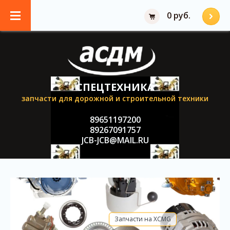
0 руб.
СПЕЦТЕХНИКА
запчасти для дорожной и строительной техники
89651197200
89267091757
JCB-JCB@MAIL.RU
Запчасти на XCMG