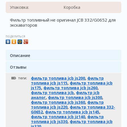
Упаковка:
Коробка
Фильтр топливный не оригинал JCB 332/G0652 для
экскаваторов
поделиться
Описание
Отзывы
теги:
фильтр топлива jcb js200
,
фильтр
топлива jcb js115
,
фильтр топлива jcb
js175
,
фильтр топлива jcb js260
,
фильтр топлива jcb
,
фильтр jcb
аналог
,
фильтр топлива jcb js300
,
фильтр топлива jcb js360
,
фильтр
топлива jcb js220
,
фильтр топлива 332-
G0652
,
фильтр топлива jcb js145
,
фильтр топлива jcb jz140
,
фильтр
топлива jcb js330
,
фильтр топлива jcb
js320