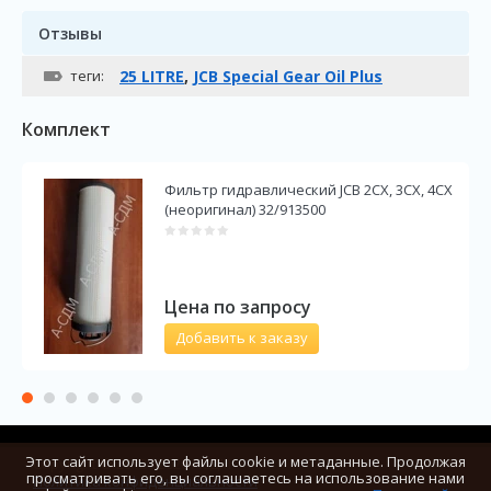
Отзывы
теги:
25 LITRE
,
JCB Special Gear Oil Plus
Комплект
Фильтр гидравлический JCB 2CX, 3CX, 4CX
(неоригинал) 32/913500
Цена по запросу
Добавить к заказу
Этот сайт использует файлы cookie и метаданные. Продолжая
Copyright © 2012 - 2026 АСДМ
просматривать его, вы соглашаетесь на использование нами
Политика конфиденциальности