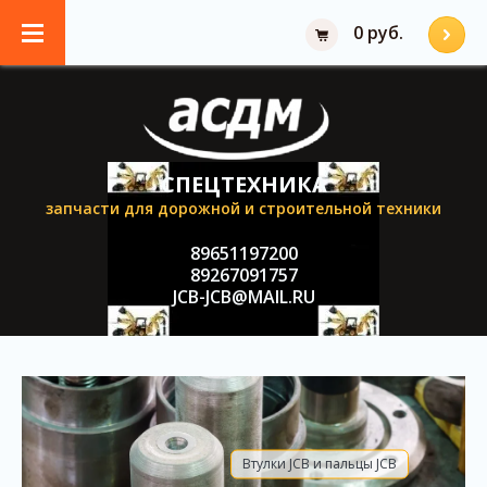
0 руб.
СПЕЦТЕХНИКА
запчасти для дорожной и строительной техники
89651197200
89267091757
JCB-JCB@MAIL.RU
Втулки JCB и пальцы JCB