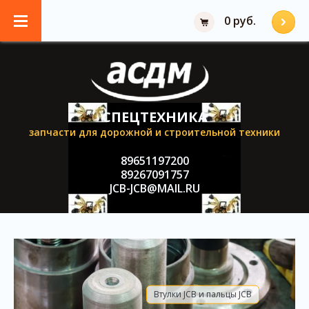
0 руб.
СПЕЦТЕХНИКА
запчасти для дорожной и строительной техники
89651197200
89267091757
JCB-JCB@MAIL.RU
Втулки JCB и пальцы JCB