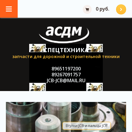
0 руб.
СПЕЦТЕХНИКА
запчасти для дорожной и строительной техники
89651197200
89267091757
JCB-JCB@MAIL.RU
Втулки JCB и пальцы JCB