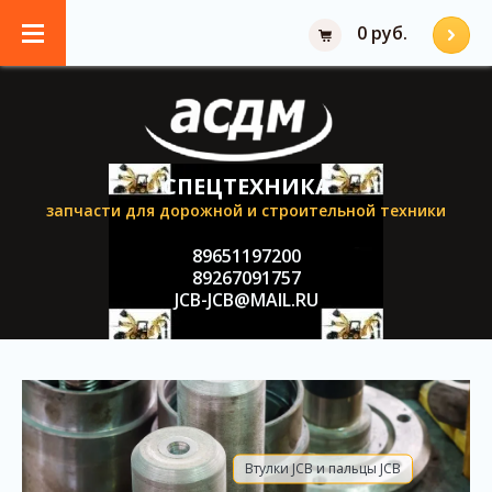
0 руб.
СПЕЦТЕХНИКА
запчасти для дорожной и строительной техники
89651197200
89267091757
JCB-JCB@MAIL.RU
Втулки JCB и пальцы JCB