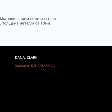
. Мы производим ножи из стали
з, толщина металла от 10мм.
DANA, CLARK
Запчасти DANA CLARK б/у