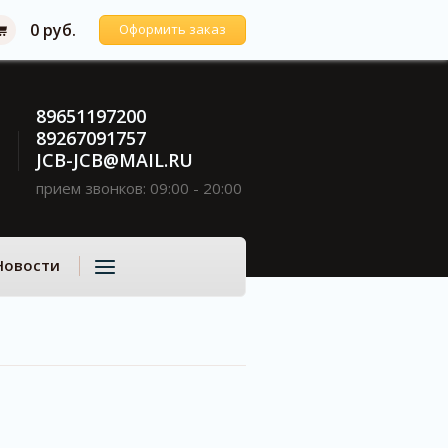
0 руб.
Оформить заказ
89651197200
89267091757
JCB-JCB@MAIL.RU
прием звонков: 09:00 - 20:00
Новости