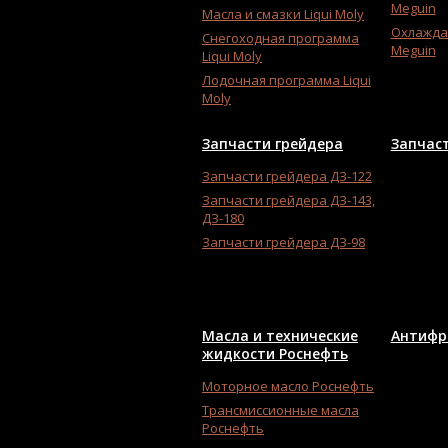
Meguin
Масла и смазки Liqui Moly
Охлажда
Снегоходная программа
Meguin
Liqui Moly
Лодочная программа Liqui
Moly
Запчасти грейдера
Запчас
Запчасти грейдера ДЗ-122
Запчасти грейдера ДЗ-143,
ДЗ-180
Запчасти грейдера ДЗ-98
Масла и технические
Антифр
жидкости Роснефть
Моторное масло Роснефть
Трансмиссионные масла
Роснефть