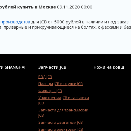
 рублей купить в Москве
09.11.2020 00:00
 производства
для JCB от 5000 рублей в наличии и под заказ
а, приварные и прикручивающиеся на болтах, с фасками и бе
ти SHANGHAI
Запчасти JCB
Ножи на ковш
РВД JCB
Пальцы JCB и втулки JCB
Фильтры JCB
Уплотнения JCB и сальники
JCB
Запчасти для трансмиссии
JCB
Запчасти двигателя JCB
Запчасти электрики JCB