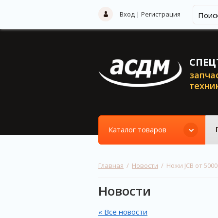
Вход
|
Регистрация
СПЕЦ
запча
техни
Каталог товаров
Главная
  /  
Новости
  /  Ножи JCB от 50
Новости
« Все новости