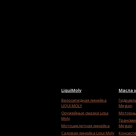
LiquiMoly
Масла и
Велосипедная линейка
Гидравл
LIQUI MOLY
Meguin
Оружейные смазки Liqui
Моторны
Moly
Трансми
Мотоциклетная линейка
Meguin
Садовая линейка Liqui Moly
Консист