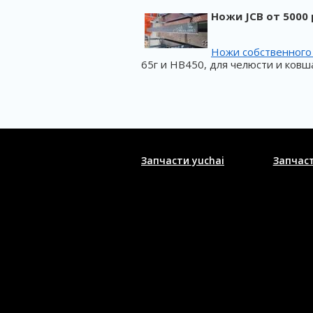
Ножи JCB от 5000
Ножи собственного
65г и HB450, для челюсти и ковш
Запчасти yuchai
Запчас