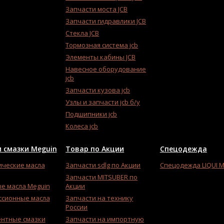
Запчасти моста JCB
Запчасти гидравлики JCB
Стекла JCB
Тормозная система jcb
Элементы кабины JCB
Навесное оборудование
jcb
Запчасти кузова jcb
Узлы и запчасти jcb б/у
Подшипники jcb
Колеса jcb
 смазки Meguin
Товар по Акции
Спецодежда
ические масла
Запчасти sdlg по Акции
Спецодежда LIQUI 
Запчасти MITSUBER по
е масла Meguin
Акции
ссионные масла
Запчасти на технику
России
ентные смазки
Запчасти на импортную