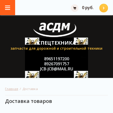
0 руб.
СПЕЦТЕХНИКА
запчасти для дорожной и строительной техники
89651197200
89267091757
JCB-JCB@MAIL.RU
Главная
  /  Доставка
Доставка товаров