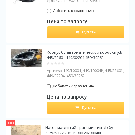
Артикул:
449/02101 445/35904
Добавить к сравнению
Цена по запросу
Купить
Корпус бу автоматической коробки jcb
445/33601 449/02204 459/30262
Артикул:
449/10004, 449/10004P, 445/33601,
449/02204, 459/30262
Добавить к сравнению
Цена по запросу
Купить
100%
Насос масляный трансмиссии jcb бу
20/925327 20/915900 20/900400